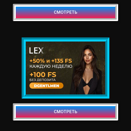
СМОТРЕТЬ
СМОТРЕТЬ