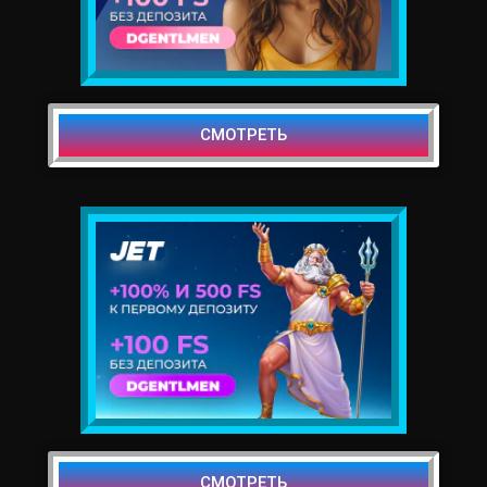
СМОТРЕТЬ
СМОТРЕТЬ