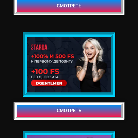
СМОТРЕТЬ
СМОТРЕТЬ