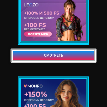
СМОТРЕТЬ