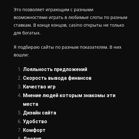
Это позволяет играющим с разными
возможностями играть в любимые слоты по разным
ставкам. В конце концов, casino открыты не только
для богатых.
Я подбираю сайты по разным показателям. В них
вошли:
Лояльность предложений
Скорость вывода финансов
Качество игр
Мнение людей которым знакомы эти
места
Дизайн сайта
Удобство
Комфорт
Доступ