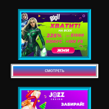
СМОТРЕТЬ