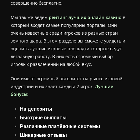
совершенно бесплатно.
Мы так же ведём
рейтинг лучших онлайн казино
в
который входят самые популярны порталы. Они
очень известные среди игроков из разных стран
земного шара. В этом разделе вы сможете увидеть и
оценить лучшие игровые площадки которые ведут
легальную работу. В них есть огромный выбор
игровых развлечений на любой вкус.
Они имеют огромный авторитет на рынке игровой
индустрии и их знает каждый 2 игрок.
Лучшие
бонусы:
На депозиты
Быстрые выплаты
Различные платёжные системы
Шикарные отзывы