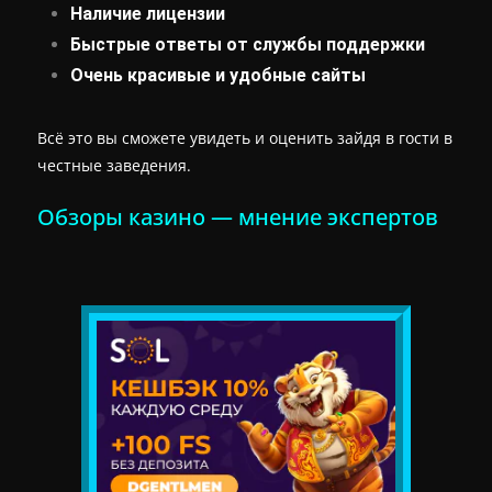
Наличие лицензии
Быстрые ответы от службы поддержки
Очень красивые и удобные сайты
Всё это вы сможете увидеть и оценить зайдя в гости в
честные заведения.
Обзоры казино — мнение экспертов