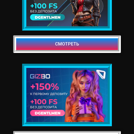
СМОТРЕТЬ