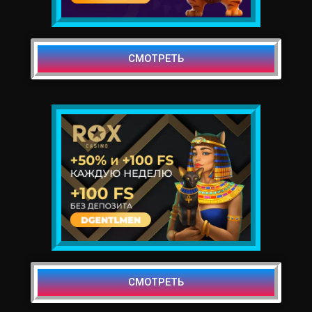
СМОТРЕТЬ
СМОТРЕТЬ