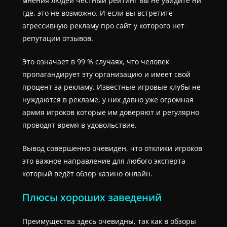
мнения людей честный рейтинг вы не увидите ни
где, это не возможно. И если вы встретите
агрессивную рекламу про сайт у которого нет
репутации отзывов.
Это означает в 99 % случаях, что человек
пропагандирует эту организацию и имеет свой
процент за рекламу. Известные игровые клубы не
нуждаются в рекламе, у них давно уже огромная
армия игроков которые им доверяют и регулярно
проводят время в удовольствие.
Вывод совершенно очевиден, что отклики игроков
это важное направление для любого эксперта
который ведёт обзор казино онлайн.
Плюсы хороших заведений
Преимущества здесь очевидны, так как в обзоры