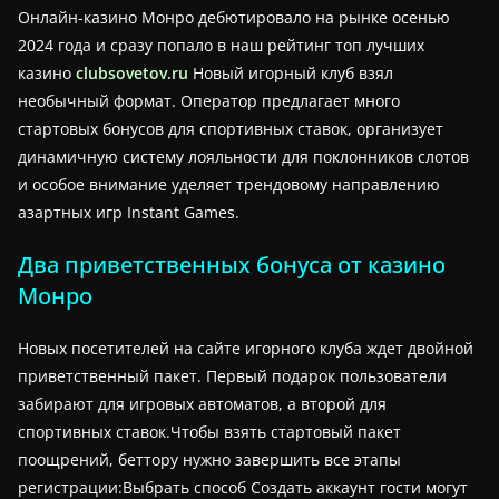
Онлайн-казино Монро дебютировало на рынке осенью
2024 года и сразу попало в наш рейтинг топ лучших
казино
clubsovetov.ru
Новый игорный клуб взял
необычный формат. Оператор предлагает много
стартовых бонусов для спортивных ставок, организует
динамичную систему лояльности для поклонников слотов
и особое внимание уделяет трендовому направлению
азартных игр Instant Games.
Два приветственных бонуса от казино
Монро
Новых посетителей на сайте игорного клуба ждет двойной
приветственный пакет. Первый подарок пользователи
забирают для игровых автоматов, а второй для
спортивных ставок.Чтобы взять стартовый пакет
поощрений, беттору нужно завершить все этапы
регистрации:Выбрать способ Создать аккаунт гости могут