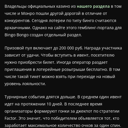
Владельцы официальных казино из
нашего раздела
в том
числе и Монро пошли другой дорогой в отличие от
конкурентов. Сегодня лотереи по типу бинго считаются
архаичными. Однако на сайте этого гемблинг-портала для
Bingo Bongo создан отдельный раздел.
Призовой пул включает до 200 000 руб. Награда участника
зависит от удачи. Чтобы вступить в ивент, посетителю
нужно приобрести билет. Иногда оператор раздает
приглашения в лотерейные розыгрыши бесплатно. В том
числе такой тикет можно взять при переходе на новый
уровень лояльности.
Турнирные события длятся дольше. В среднем один ивент
идет на протяжении 10 дней. В последнее время
организаторы формируют гонки за джекпот по стратегии
Factor. Это значит, что победителем объявляется тот, кто
заработает максимальное количество очков за один спин.