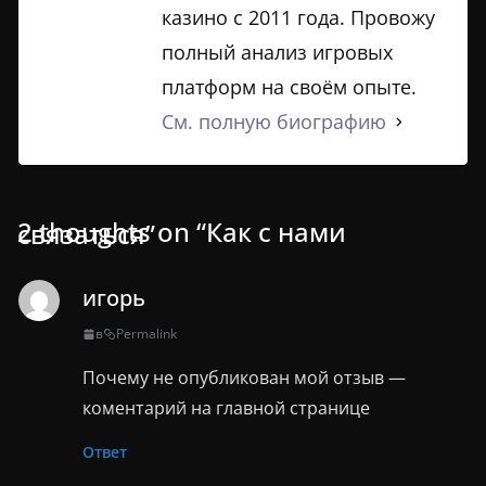
казино с 2011 года. Провожу
полный анализ игровых
платформ на своём опыте.
См. полную биографию
2 thoughts on “
Как с нами связаться
”
игорь
в
Permalink
Почему не опубликован мой отзыв —
коментарий на главной странице
Ответ