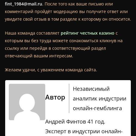
fint_1984@mail.ru
.
После того как ваше письмо или
комментарий пройдёт модерацию вы получите ответ или
увидите свой отзыв в том разделе к которому он относится.
Наша команда составляет
рейтинг честных казино
с
которым вы без труда можете ознакомиться кликнув на
ссылку или перейдя в соответствующий раздел
отвечающий вашим интересам.
Желаем удачи, с уважением команда сайта.
Независимый
Автор
аналитик индустрии
онлайн-гемблинга
Андрей Финтов 41 год.
Эксперт в индустрии онлайн-