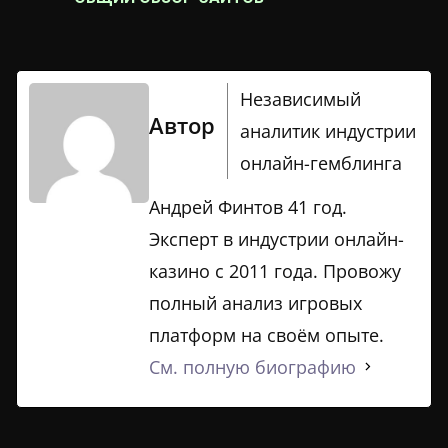
Независимый
Автор
аналитик индустрии
онлайн-гемблинга
Андрей Финтов 41 год.
Эксперт в индустрии онлайн-
казино с 2011 года. Провожу
полный анализ игровых
платформ на своём опыте.
См. полную биографию