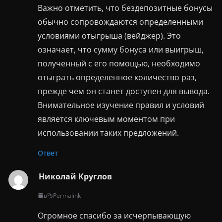
Важно отметить, что бездепозитные бонусы
обычно сопровождаются определенными
условиями отыгрыша (вейджер). Это
означает, что сумму бонуса или выигрыш,
полученный с его помощью, необходимо
отыграть определенное количество раз,
прежде чем он станет доступен для вывода.
Внимательное изучение правил и условий
является ключевым моментом при
использовании таких предложений.
Ответ
Николай Круглов
в
Permalink
Огромное спасибо за исчерпывающую