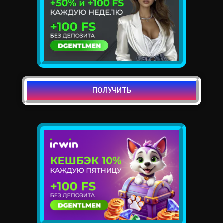
ПОЛУЧИТЬ