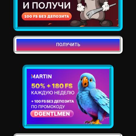
ПОЛУЧИТЬ