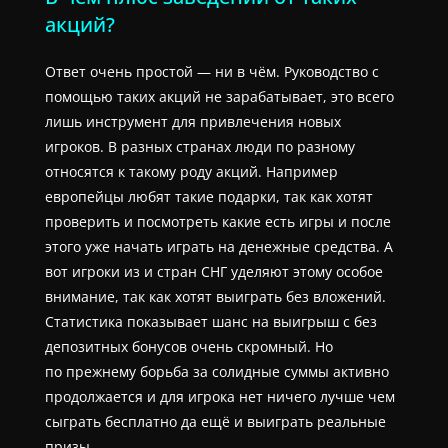
акций?
Ответ очень простой — ни в чём. Руководство с
помощью таких акций не зарабатывает, это всего
лишь инструмент для привлечения новых
игроков. В разных странах люди по разному
относятся к такому роду акций. Например
европейцы любят такие подарки, так как хотят
проверить и посмотреть какие есть игры и после
этого уже начать играть на денежные средства. А
вот игроки из и стран СНГ уделяют этому особое
внимание, так как хотят выиграть без вложений.
Статистика показывает шанс на выигрыш с без
депозитных бонусов очень скромный. Но
по прежнему борьба за солидные суммы активно
продолжается и для игрока нет ничего лучше чем
сыграть бесплатно да ещё и выиграть реальные
призы.