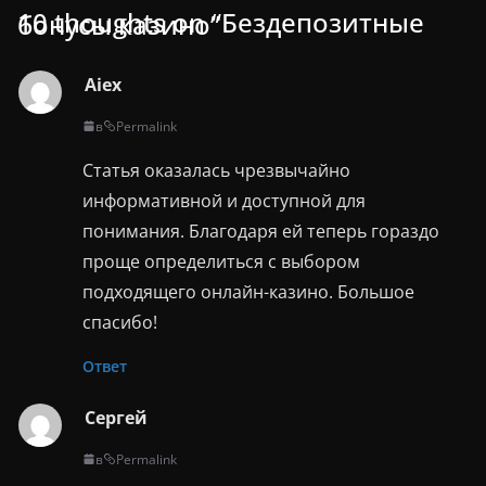
10 thoughts on “
Бездепозитные бонусы казино
”
Aiex
в
Permalink
Статья оказалась чрезвычайно
информативной и доступной для
понимания. Благодаря ей теперь гораздо
проще определиться с выбором
подходящего онлайн-казино. Большое
спасибо!
Ответ
Сергей
в
Permalink