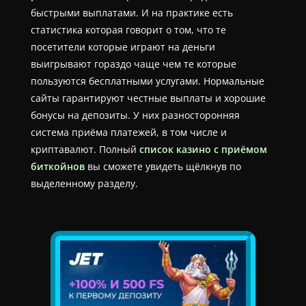
быстрыми выплатами. И на практике есть
статистика которая говорит о том, что те
посетители которые играют на деньги
выигрывают гораздо чаще чем те которые
пользуются бесплатными услугами. Нормальные
сайты гарантируют честные выплаты и хорошие
бонусы на депозиты. У них разносторонняя
система приёма платежей, в том числе и
криптавалют. Полный
список казино с приёмом
биткойнов
вы сможете увидеть щёлкнув по
выделенному разделу.