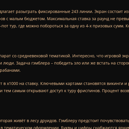
лагает разыграть фиксированные 243 линии. Экран состоит из
ров с малым бюджетом. Максимальная ставка за раунд не прев
пот тур, где можно побороться за одну из 4-х призовых сумм. 
парат со средневековой тематикой. Интересно, что игровой эк
 люди. Задача гэмблера – победить зло или же встать на сторо
арабанами.
т в х1000 на ставку. Ключевыми картами становятся викинги и
 и тем самым открывают доступ к туру фриспинов. Процент воз
торая живёт в лесу друидов. Гэмблеру предстоит почувствоват
в тематическом оформлении. Буквы и цифры снабжаются ярким