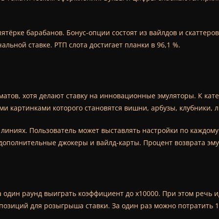
ятёрке барабанов. Бонус-опции состоят из вайлдов и скаттеров.
льной ставке. РТП слота достигает планки в 96,1 %.
матов, хотя делают ставку на инновационные эмуляторы. К кат
ми картинками которого становятся вишни, арбузы, клубники, 
0 линиях. Пользователь может выставлять настройки по каждом
дополнительные джокеры и вайлд-карты. Процент возврата эмул
 один раунд выиграть коэффициент до х10000. При этом речь и
 позиций для розыгрыша ставки. За один раз можно потратить 1