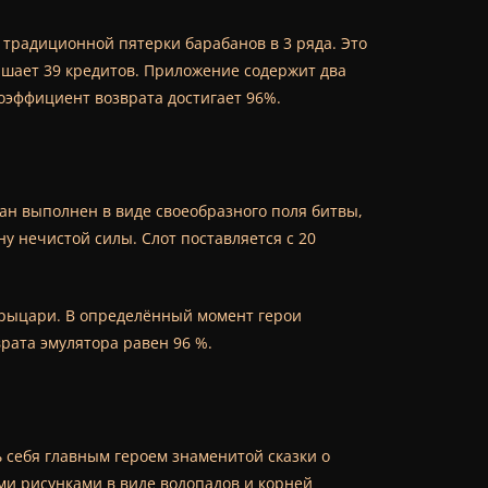
 традиционной пятерки барабанов в 3 ряда. Это
ышает 39 кредитов. Приложение содержит два
Коэффициент возврата достигает 96%.
ран выполнен в виде своеобразного поля битвы,
ну нечистой силы. Слот поставляется с 20
 рыцари. В определённый момент герои
врата эмулятора равен 96 %.
ь себя главным героем знаменитой сказки о
и рисунками в виде водопадов и корней