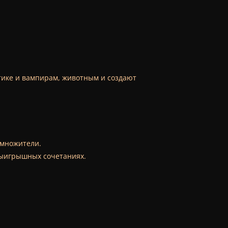
тике и вампирам, животным и создают
 множители.
выигрышных сочетаниях.