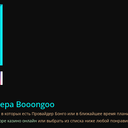
дера Booongoo
в которых есть Провайдер Бонго или в ближайшее время планир
оре казино онлайн
или выбрать из списка ниже любой понрави