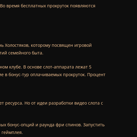
 Во время бесплатных прокруток появляются
нь Холостяков, которому посвящен игровой
тий семейного быта.
ном клубе. В основе слот-аппарата лежат 5
е в бонус-тур оплачиваемых прокруток. Процент
т ресурса. Но от идеи разработки видео слота с
ых бонус-опций и раунда фри спинов. Запустить
 геймплея.