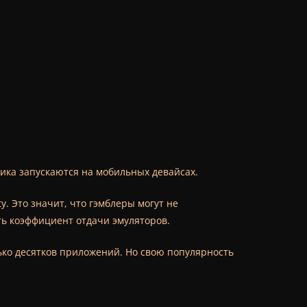
чика запускаются на мобильных девайсах.
y. Это значит, что гэмблеры могут не
ть коэффициент отдачи эмуляторов.
ько десятков приложений. Но свою популярность