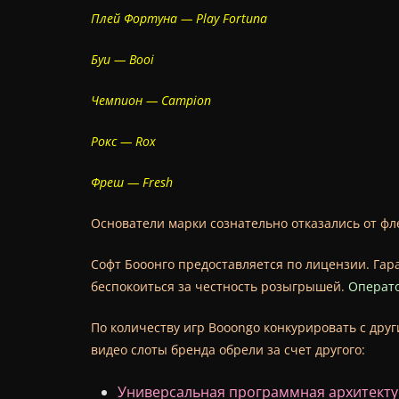
Плей Фортуна — Play Fortuna
Буи — Booi
Чемпион — Campion
Рокс — Rox
Фреш — Fresh
Основатели марки сознательно отказались от фл
Софт Бооонго предоставляется по лицензии. Гара
беспокоиться за честность розыгрышей.
Операт
По количеству игр Booongo конкурировать с дру
видео слоты бренда обрели за счет другого:
Универсальная программная архитекту