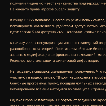
получали лицензию – этот знак качества подтверждал че
Наконец-то права игроков обрели защиту!
К концу 1990-х появилось несколько рейтинговых сайто
популярность объяснялась удобством, доступностью. Игр
идти: сессия была доступна 24/7. Оставалась только прив
К началу 2000-х популяризация интернет-заведений воз
разнообразных категорий. Посетителям обещали безопас
заявить о модификации шифровальных технологий, кото
Реальностью стала защита финансовой информации.
Не так давно появились скачиваемые приложения. Что г
участвуют в видеостримах, ТВ-шоу, наслаждаясь атмосф
бонусные программы, промо, поощряя лояльных завсегд
Регулирование всё ещё находится во главе угла. Страны
Однако игровые платформы с софтом от ведущих вендор
совершенствоваться. Уже нельзя отрицать популярность