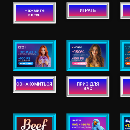
Нажмите
ИГРАТЬ
здесь
ОЗНАКОМИТЬСЯ
ПРИЗ ДЛЯ
ВАС