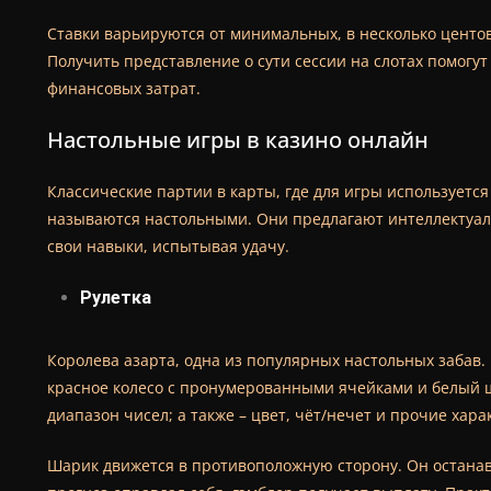
Ставки варьируются от минимальных, в несколько центов
Получить представление о сути сессии на слотах помогу
финансовых затрат.
Настольные игры в казино онлайн
Классические партии в карты, где для игры используетс
называются настольными. Они предлагают интеллектуа
свои навыки, испытывая удачу.
Рулетка
Королева азарта, одна из популярных настольных забав.
красное колесо с пронумерованными ячейками и белый 
диапазон чисел; а также – цвет, чёт/нечет и прочие хара
Шарик движется в противоположную сторону. Он останав