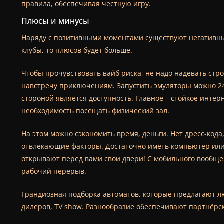
правила, обеспечивая честную игру.
Плюсы и минусы
Наряду с позитивными моментами существуют негативны
клубы, то плюсов будет больше.
Чтобы прочувствовать вайб риска, не надо надевать стро
навстречу приключениям. Запустить эмуляторы можно 24/
стороной является доступность. Главное – стойкое интер
необходимость посещать физический зал.
На этом можно сэкономить время, деньги. Нет дресс-кода,
отвлекающие факторы. Достаточно иметь компьютер или
открывают перед вами свои двери! С мобильного вообще 
рабочий перерыв.
Грандиозная подборка автоматов, которые предлагают л
дилеров, TV show. Разнообразие обеспечивают партнёрс