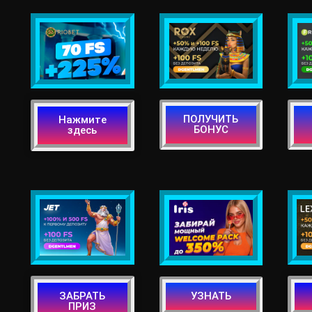
ПОЛУЧИТЬ
Нажмите
БОНУС
здесь
УЗНАТЬ
ЗАБРАТЬ
ПРИЗ