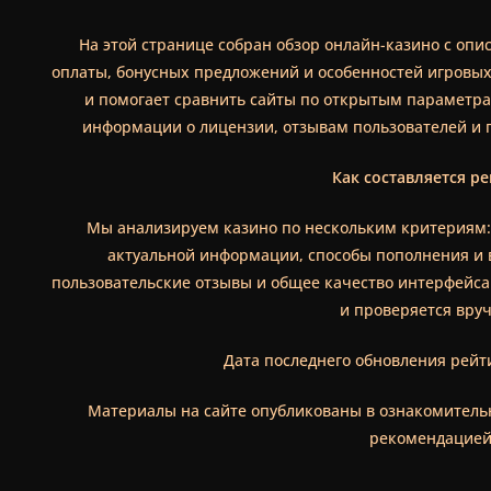
На этой странице собран обзор онлайн-казино с опи
оплаты, бонусных предложений и особенностей игровых
и помогает сравнить сайты по открытым параметрам
информации о лицензии, отзывам пользователей и 
Как составляется р
Мы анализируем казино по нескольким критериям: 
актуальной информации, способы пополнения и в
пользовательские отзывы и общее качество интерфейс
и проверяется вру
Дата последнего обновления рейти
Материалы на сайте опубликованы в ознакомитель
рекомендацией