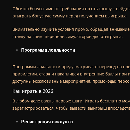
Обычно бонусы имеют требования по отыгрышу – вейдже
отыграть бонусную сумму перед получением выигрыша.
Внимательно изучите условия промо, обращая внимание
ставку на спин, перечень симуляторов для отыгрыша.
Программа лояльности
Программы лояльности предусматривают переход на нов
привилегии, ставя и накапливая внутренние баллы при и
доступны эксклюзивные мероприятия, промокоды; персо
Как играть в 2026
В любом деле важны первые шаги. Играть бесплатно можн
зарегистрироваться, чтобы вывести выигрыш впоследств
Регистрация аккаунта