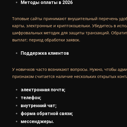
Методы оплаты в 2026
Топовые сайты принимают внушительный перечень удоб
карты, электронные и криптокошельки. Убедитесь в исп
шифровальных методик для защиты транзакций. Обратит
выплат; период обработки заявок.
Поддержка клиентов
У новичков часто возникают вопросы. Нужно, чтобы адм
признаком считается наличие нескольких открытых конт
электронная почта;
телефон;
внутренний чат;
форма обратной связи;
мессенджеры.