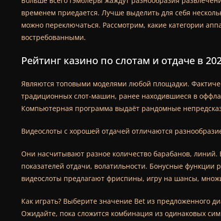
Больше всего гэмблеры жаждут разнообразия развлечен
временем приедается. Лучше выделить для себя несколь
можно переключаться. Рассмотрим, какие категории ап
востребованными
.
Рейтинг казино по слотам и отдаче в 20
Являются топовыми моделями любой площадки. Фактичес
традиционных слот-машин, ранее находившиеся в оффлай
Компьютерная программа выдаёт рандомные непредсказ
Видеослоты с хорошей отдачей отличаются разнообрази
Они насчитывают разное количество барабанов, линий. 
показателей отдачи, волатильности. Бонусные функции 
видеослоты предлагают фриспины, игру на шансы, множ
Как играть? Выберите значение Bet из предложенного ди
Ожидайте, пока сложится комбинация из одинаковых сим