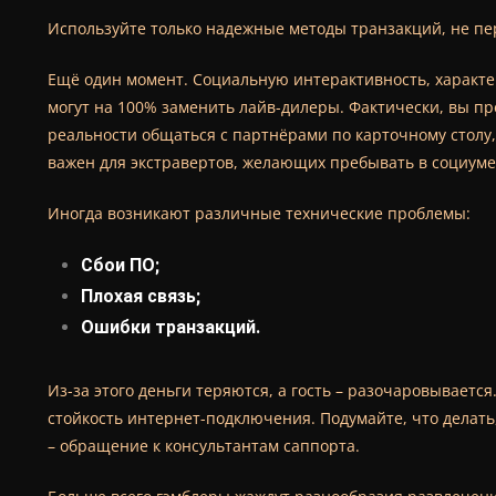
Используйте только надежные методы транзакций, не п
Ещё один момент. Социальную интерактивность, характе
могут на 100% заменить лайв-дилеры. Фактически, вы пр
реальности общаться с партнёрами по карточному столу
важен для экстравертов, желающих пребывать в социуме
Иногда возникают различные технические проблемы:
Сбои ПО;
Плохая связь;
Ошибки транзакций.
Из-за этого деньги теряются, а гость – разочаровываетс
стойкость интернет-подключения. Подумайте, что делать
– обращение к консультантам саппорта.