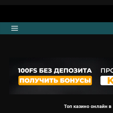
Топ казино онлайн в