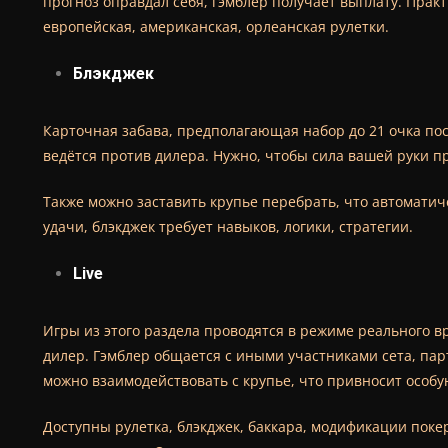
прогноз оправдал себя, гэмблер получает выплату. Прак
европейская, американская, орлеанская рулетки.
Блэкджек
Карточная забава, предполагающая набор до 21 очка пос
ведётся против дилера. Нужно, чтобы сила вашей руки 
Также можно заставить крупье перебрать, что автоматич
удачи, блэкджек требует навыков, логики, стратегии.
Live
Игры из этого раздела проводятся в режиме реального 
дилер. Гэмблер общается с иными участниками сета, пар
можно взаимодействовать с крупье, что привносит особу
Доступны рулетка, блэкджек, баккара, модификации покер