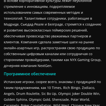
В основе корпоративной культуры лежит неуклонное
стремление к инновациям, подкрепляемое
использованием самых современных методик и
технологий. Талантливые сотрудники, работающие в
Мадриде, Сьюдад-Реале и Белграде, стремятся к созданию
и развитию высококлассных геймерских решений,
обеспечивая превосходство уважаемых партнеров и
клиентов. Компания сделала заметные шаги на рынке
онлайн-азартных игр, распространяя свою продукцию по
собственным цифровым каналам или сотрудничая со
сторонними провайдерами, такими как NYX Gaming Group,
дочерняя компания NextGen.
Программное обеспечение
Испанские игроки, скорее всего, знакомы с продукцией по
таким предложениям, как 10 Times, Rich Bingo, Zodiaco,
Angels, Drum Roulette, Sic Bo Up, Olympic Joker Double Win,
Golden Sphinx, Olympic Gold, Sherezade, Polar World,
Caramelo, Poker Constellation, Wild West, Chinese New Year