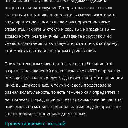
отправились в отдаленный лесной домик, где живет
очаровательная колдунья. Теперь, полагаясь на свою
смекалку и интуицию, пользователь сможет изготовить
эликсир процветания. В вашем распоряжении такие
элементы, как огонь, стекло и скрытые ингредиенты —
возможности безграничны. Овладейте искусством их
умелого сочетания, и вы получите богатство, к которому
стремились в этом авантюрном путешествии.
Примечательным является тот факт, что большинство
азартных развлечений имеют показатель RTP в пределах
от 95 до 97%. Очень редко когда клиент встретит значения
ниже вышеуказанных. К тому же, здесь представлена
разная волатильность, то есть гемблер сам определяет и
настраивает подходящий для него режим: больше частота
выигрыша, но меньше номинал, или же редкие призы, но
сопоставимые с огромными джекпотами.
Провести время с пользой