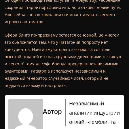
Сегодня производитель вступает в новую эру. Ребрендинг
сохранил старое портфолио игр, но и открыл новые пути.
Уже сейчас новая компания начинает изучать сегмент
игровых автоматов.
Сфера бинго по-прежнему остается основной. Во многом
это объясняется тем, что у Патагония попросту нет
конкурентов. Найти эмуляторы этого класса со столь
высокой отдачей и столь крупными джекпотами не так уж
и легко. К тому же софт бренда проверен независимыми
аудиторами. Patagonia использует независимый и
надежный генератор случайных чисел, который не
поддаётся взлому и настройке.
Независимый
Автор
аналитик индустрии
онлайн-гемблинга