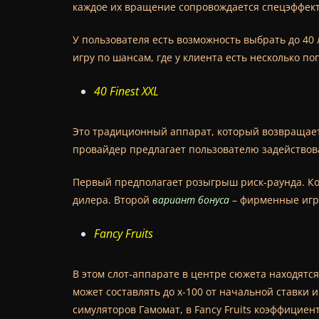
каждое их вращение сопровождается спецэффек
У пользователя есть возможность выбрать до 40
игру по шансам, где у клиента есть несколько п
40 Finest XXL
Это традиционный аппарат, который возвращает 
провайдер предлагает пользователю задействова
Первый предполагает розыгрыш риск-раунда. Ког
дилера. Второй
вариант бонуса
– фирменные игра
Fancy Fruits
В этом слот-аппарате в центре сюжета находятс
может составлять до х-100 от начальной ставки 
симуляторов Гамомат, в Fancy Fruits коэффициент