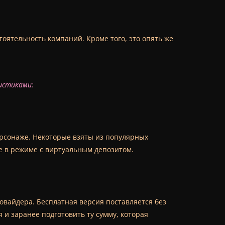
оятельность компаний. Кроме того, это опять же
истиками:
ерсонаже. Некоторые взяты из популярных
е в режиме с виртуальным депозитом.
овайдера. Бесплатная версия поставляется без
 и заранее подготовить ту сумму, которая