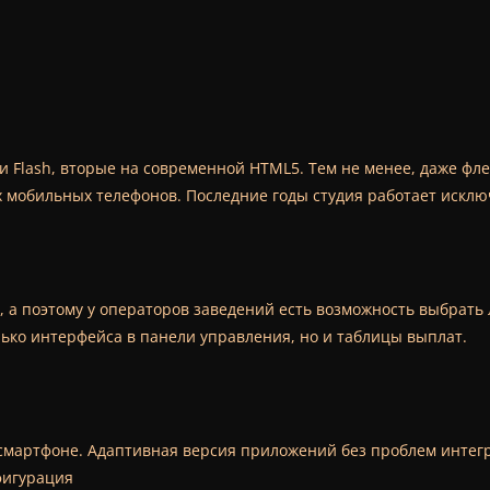
и Flash, вторые на современной HTML5. Тем не менее, даже ф
х мобильных телефонов. Последние годы студия работает исклю
а поэтому у операторов заведений есть возможность выбрать 
лько интерфейса в панели управления, но и таблицы выплат.
смартфоне. Адаптивная версия приложений без проблем интегр
фигурация