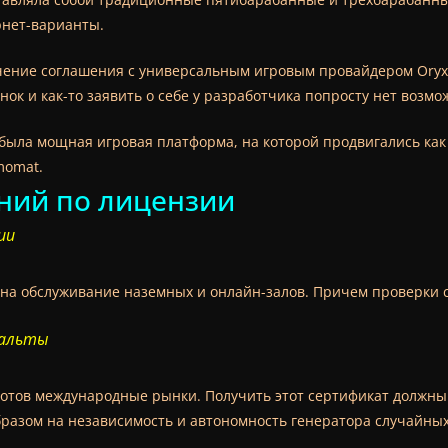
рнет-варианты.
ение соглашения с универсальным игровым провайдером Oryx 
к и как-то заявить о себе у разработчика попросту нет возмо
 была мощная игровая платформа, на которой продвигались как
momat.
ний по лицензии
ии
на обслуживание наземных и онлайн-залов. Причем проверки с
Мальты
лотов международные рынки. Получить этот сертификат должны 
разом на независимость и автономность генератора случайных