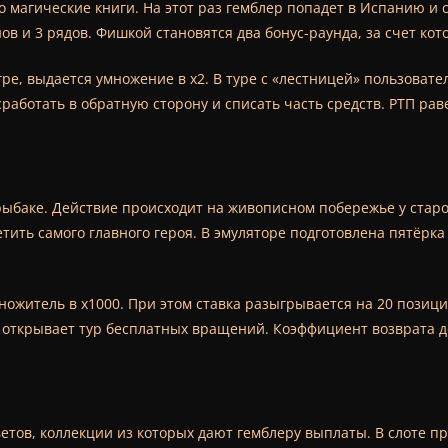
магические книги. На этот раз гемблер попадет в Испанию и 
ов и 3 рядов. Фишкой становятся два бонус-раунда, за счет ко
гре, выдается умножение в х2. В туре с «лестницей» пользоват
аботать в обратную сторону и списать часть средств. РТП рав
ыбаке. Действие происходит на живописном побережье у старог
ретить самого главного героя. В эмуляторе подготовлена пятёрк
ножитель в х1000. При этом ставка разыгрывается на 20 позици
и открывает тур бесплатных вращений. Коэффициент возврата д
тов, коллекции из которых дают гемблеру выплаты. В слоте п