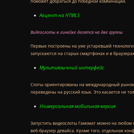
поможет добраться до победной комбинации.
Акцент на HTML5
Видеослоты в линейке делятся на две группы
Первые построены на уже устаревшей технологи
запускаются на старых смартфонах и в браузера
Мультиязычный интерфейс
Слоты ориентированы на международный рынок, 
переведены на русский язык. Это касается не то
Универсальная мобильная версия
Запустить видеослоты Гамомат можно на любом 
веб-браузер девайса. Кроме того, отдельная кон