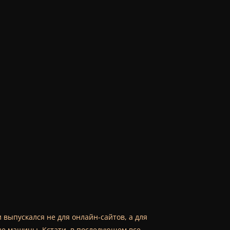
 выпускался не для онлайн-сайтов, а для
е машины. Кстати, в последующем все