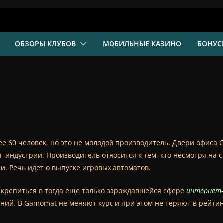
ОБЗОРЫ КЛУБОВ
МОБИЛЬНЫЕ КАЗИНО
БОНУС
е 60 человек, но это не молодой производитель. Двери офиса G
г-индустрии. Производитель относится к тем, кто несмотря на 
. Речь идет о выпуске игровых автоматов.
закрепиться в тогда еще только зарождавшейся сфере
интернет-
ений. В Gamomat не меняют курс и при этом не теряют в рейтин