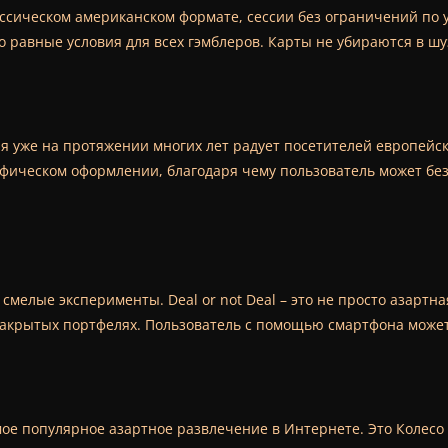
лассическом американском формате, сессии без ограничений по
то равные условия для всех гэмблеров. Карты не убираются в шу
орая уже на протяжении многих лет радует посетителей европейс
афическом оформлении, благодаря чему пользователь может бе
елые эксперименты. Deal or not Deal – это не просто азартна
в закрытых портфелях. Пользователь с помощью смартфона может
мое популярное азартное развлечение в Интернете. Это Колесо