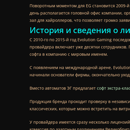
Поворотным моментом для EG становится 2009-й 
день располагается головной офис компании, о
зал для хайроллеров, что позволяет громко заяв
История и сведения о л
С 2010-го по 2015-й год Evolution Gaming после
провайдера включает уже десятки сотрудников.
софта в компанию с мировым именем.
С появлением на международной арене, Evolution
начинали основатели фирмы, окончательно уходи
Вместо автоматов ЭГ предлагает
софт экстра-кла
Продукция бренда проходит проверку в независи
классических, которые можно встретить на витри
У провайдера имеется сразу несколько лицензий
комиссия по азартным различениям Великобрит