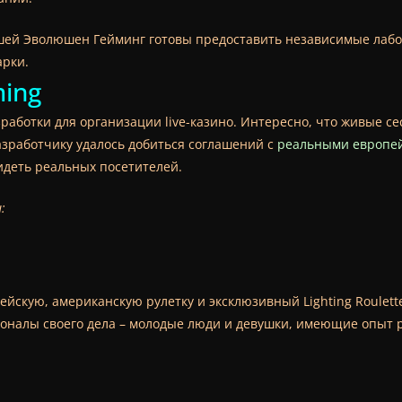
ей Эволюшен Гейминг готовы предоставить независимые лабора
арки.
ming
зработки для организации live-казино. Интересно, что живые с
азработчику удалось добиться соглашений с
реальными европе
идеть реальных посетителей.
:
йскую, американскую рулетку и эксклюзивный Lighting Roulette
оналы своего дела – молодые люди и девушки, имеющие опыт р