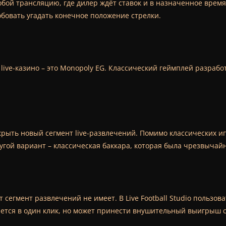
обой трансляцию, где дилер ждёт ставок и в назначенное врем
бовать угадать конечное положение стрелки.
ive-казино – это Monopoly EG. Классический геймплей разрабо
ыть новый сегмент live-развлечений. Помимо классических игр
ругой вариант – классическая баккара, которая была чрезвычайн
 сегмент развлечений не имеет. В Live Football Studio пользов
ается в один клик, но может принести внушительный выигрыш 