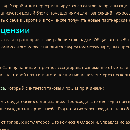
год. Разработчик переориентируется со слотов на организацию 
рганизуется целый блок с помещениями для трансляций live-ро
ить о себе в Европе и в том числе получить новые партнерские 
ицензии
довательно расширяет свои рабочие площадки. Общая зона веб-т
 Помимо этого марка становится лауреатом международных пре
 Gaming начинает прочно ассоциироваться именно с live-казино
т на второй план и в итоге полностью исчезает через нескольк
сса
,
который считается таковым по 3-м причинами:
мых аудиторских организациях. Происходит это ежегодно при в
не каждого интернет-клуба. Ряд из таких залов входят в наш о
 от топовых регуляторов. Это комиссия Олдерни, управление 
ании.