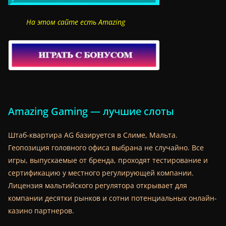
На этом сайте есть Amazing
Amazing Gaming — лучшие слоты
Штаб-квартира AG базируется в Слиме, Мальта.
Геопозиция головного офиса выбрана не случайно. Все
игры, выпускаемые от бренда, проходят тестирование и
сертификацию у местного регулирующей компании.
Лицензия мальтийского регулятора открывает для
компании десятки рынков и сотни потенциальных онлайн-
казино партнеров.