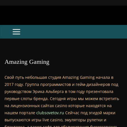
Skip
to
content
Amazing Gaming
Свой путь небольшая студия Amazing Gaming начала в
2017 году. Группа программистов и гейм-дизайнеров под
руководством Эрика Альберга в том году презентовала
первые слоты бренда. Сегодня игры мы можем встретить
на лицензионных сайтах casino которые находятся на
нашем портале
clubsovetov.ru
Сейчас под эгидой марки
выпускаются игры live casino, эмуляторы рулетки и
блэкджека, а также софт для обслуживания букмекерских