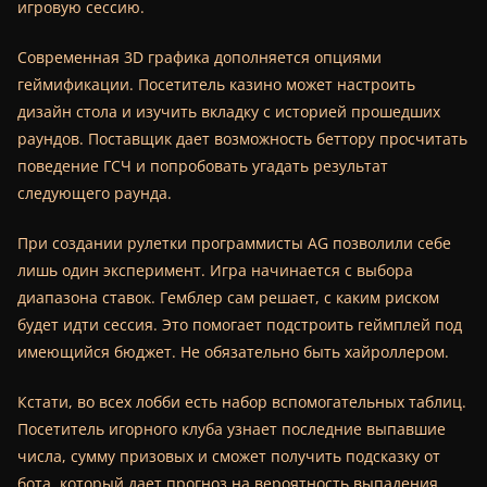
игровую сессию.
Современная 3D графика дополняется опциями
геймификации. Посетитель казино может настроить
дизайн стола и изучить вкладку с историей прошедших
раундов. Поставщик дает возможность беттору просчитать
поведение ГСЧ и попробовать угадать результат
следующего раунда.
При создании рулетки программисты AG позволили себе
лишь один эксперимент. Игра начинается с выбора
диапазона ставок. Гемблер сам решает, с каким риском
будет идти сессия. Это помогает подстроить геймплей под
имеющийся бюджет. Не обязательно быть хайроллером.
Кстати, во всех лобби есть набор вспомогательных таблиц.
Посетитель игорного клуба узнает последние выпавшие
числа, сумму призовых и сможет получить подсказку от
бота, который дает прогноз на вероятность выпадения