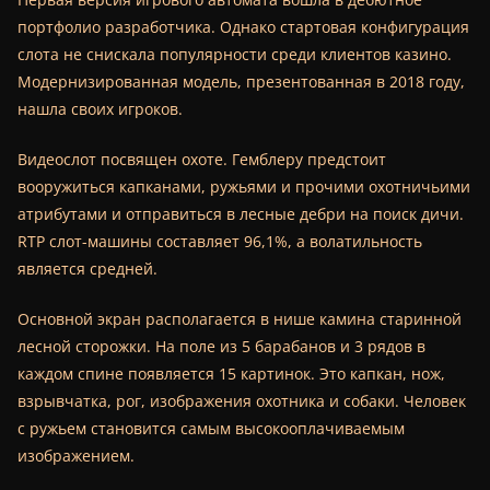
портфолио разработчика. Однако стартовая конфигурация
слота не снискала популярности среди клиентов казино.
Модернизированная модель, презентованная в 2018 году,
нашла своих игроков.
Видеослот посвящен охоте. Гемблеру предстоит
вооружиться капканами, ружьями и прочими охотничьими
атрибутами и отправиться в лесные дебри на поиск дичи.
RTP слот-машины составляет 96,1%, а волатильность
является средней.
Основной экран располагается в нише камина старинной
лесной сторожки. На поле из 5 барабанов и 3 рядов в
каждом спине появляется 15 картинок. Это капкан, нож,
взрывчатка, рог, изображения охотника и собаки. Человек
с ружьем становится самым высокооплачиваемым
изображением.